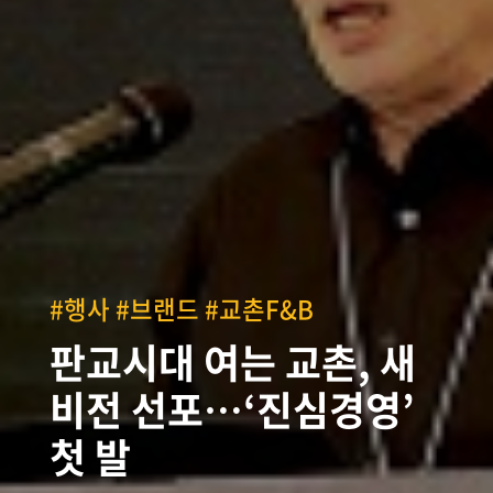
#행사 #브랜드 #교촌F&B
판교시대 여는 교촌, 새
비전 선포…‘진심경영’
첫 발