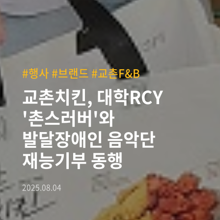
#행사 #브랜드 #교촌F&B
교촌치킨, 대학RCY
'촌스러버'와
발달장애인 음악단
재능기부 동행
2025.08.04