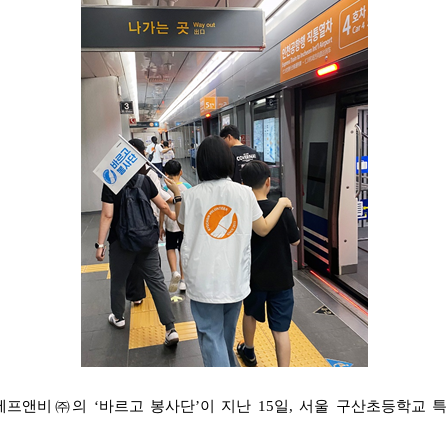
프앤비㈜의 ‘바르고 봉사단’이 지난 15일, 서울 구산초등학교