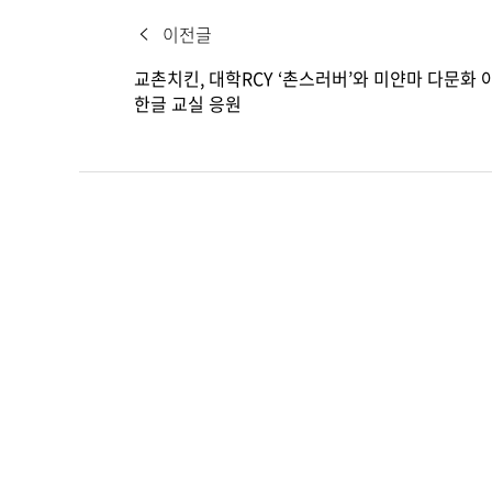
이전글
교촌치킨, 대학RCY ‘촌스러버’와 미얀마 다문화 
한글 교실 응원