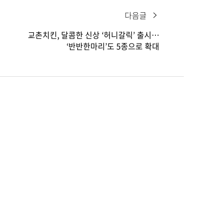
다음글
교촌치킨, 달콤한 신상 ‘허니갈릭’ 출시…
‘반반한마리’도 5종으로 확대