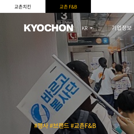
교촌치킨
교촌 F&B
기업정보
KR
#행사 #브랜드 #교촌F&B