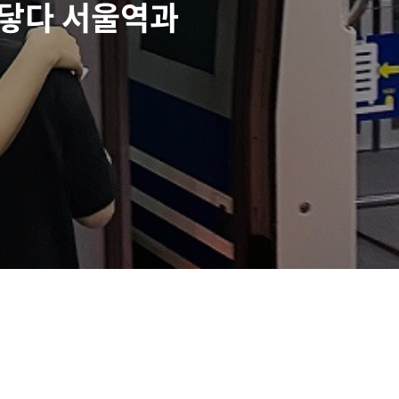
잇닿다 서울역과