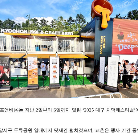
앤비㈜는 지난 2일부터 6일까지 열린 ‘2025 대구 치맥페스티벌’
 달서구 두류공원 일대에서 닷새간 펼쳐졌으며, 교촌은 행사 기간 