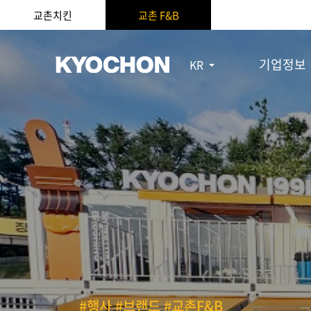
교촌치킨
교촌 F&B
기업정보
KR
#행사 #브랜드 #교촌F&B