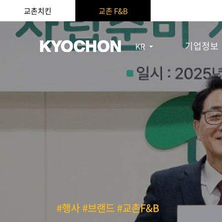
교촌치킨
교촌 F&B
기업정보
KR
#행사 #브랜드 #교촌F&B