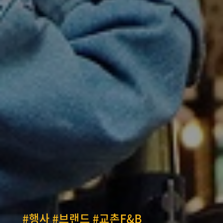
#행사 #브랜드 #교촌F&B