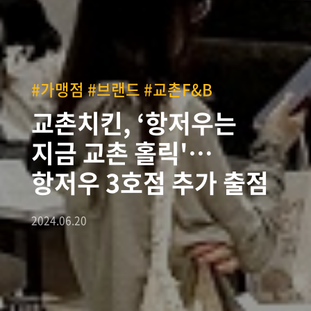
#가맹점 #브랜드 #교촌F&B
교촌치킨, ‘항저우는
지금 교촌 홀릭'…
항저우 3호점 추가 출점
2024.06.20