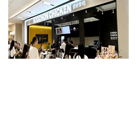
[중국 항저우 3호점 ‘교촌치킨 진샤롱후티엔지에점’]