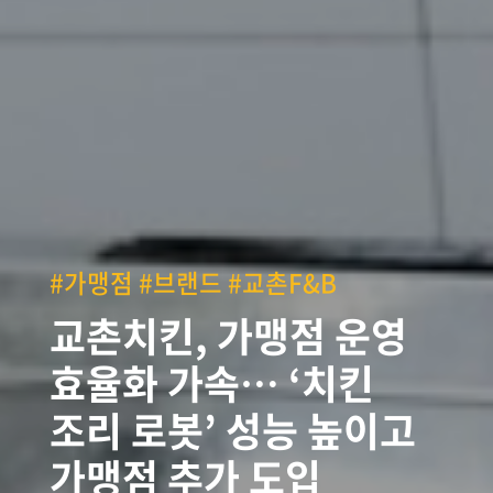
#가맹점 #브랜드 #교촌F&B
교촌치킨, 가맹점 운영
효율화 가속… ‘치킨
조리 로봇’ 성능 높이고
가맹점 추가 도입