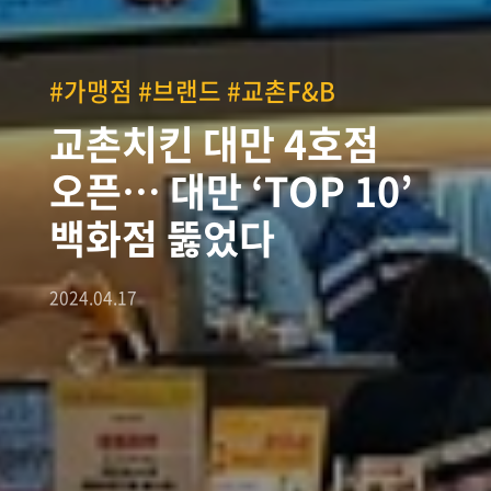
#가맹점 #브랜드 #교촌F&B
교촌치킨 대만 4호점
오픈… 대만 ‘TOP 10’
백화점 뚫었다
2024.04.17