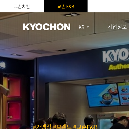
교촌치킨
교촌 F&B
기업정보
KR
#가맹점 #브랜드 #교촌F&B