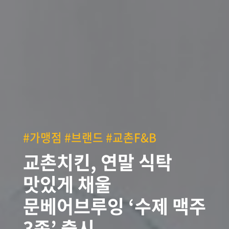
#가맹점 #브랜드 #교촌F&B
교촌치킨, 연말 식탁
맛있게 채울
문베어브루잉 ‘수제 맥주
3종’ 출시