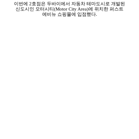
이번에 2호점은 두바이에서 자동차 테마도시로 개발된
신도시인 모터시티(Motor City Area)에 위치한 퍼스트
에비뉴 쇼핑몰에 입점했다.
해당 매장은 약 57평 규모의 복층 구조로 홀 운영뿐만
아니라 배달과 포장도 같이 운영된다. 두바이 현지 비대면
서비스에 대한 소비자 니즈가 급증하고 있어 이들 수요를
반영해 홀과 배달 복합형 매장을 운영키로 한 것이다. 이에
글로벌 기업 ‘우버’의 자회사이자 ‘중동의 우버’라고 불리는
카림(Careem)과의 제휴를 통해 고객에게 신속한 배달
전략으로 브랜드 입지를 강화할 예정이다.
교촌치킨 두바이 2호점이 입점한 퍼스트 에비뉴 쇼핑몰은
지난 2018년에 오픈한 신축 쇼핑몰로 두바이 대표 명소로
자리 잡고 있다. 또한 쇼핑몰 주변에는 오피스와 주거
상권을 비롯한 포뮬러원 테마파크 등 다양한 구경거리들이
있어 현지인은 물론 외국인 관광객들이 많이 찾는 지역으로
교촌 브랜드를 널리 알릴 수 있는 좋은 기회가 될 것으로
예상된다.
한편 교촌은 지난해 12월 두바이 데이라시티센터에 첫 번째
매장을 열며 중동 시장 개척에 시동을 걸었다.
교촌 관계자는 “두바이는 글로벌 유통, 문화의 핵심 시장 중
하나다”며 “두바이 시장 확대를 바탕으로 더 많은 해외
소비자들에게 K-치킨을 알리 수 있도록 활발한 해외 진출을