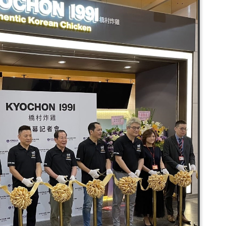
이번 3라운드 2차전 미션은 ‘K-마스터 치킨’으로
 선보인 메뉴에서 영감을 얻어 세계인을
하는 것.특히 중식의 대가로 알려져 있는 이연복
자는 대표 메뉴를 시식하며 ‘꿀치킨
한 맛’이라며 K-마스터 치킨 개발을 위한
보였다. 또한 치킨에 떡볶이와 어묵을 올려먹는
 떡과 어묵, 새우 등을 치킨과 함께 조합한
들의 찬사를 얻어냈다. 또한 왕병호 수제자의
는 메밀 장인의 메밀을 활용하여 중국식 치킨
 이목을 집중시켰다.교촌에프앤비㈜ 관계자는
 수 있는 시그니처 메뉴들은 재료 간의 궁합과
 메뉴로 이번 미션과도 연관돼있다”라며
 세계인을 감동시킬 새로운 K-치킨을 위해
있다”라고 말했다.