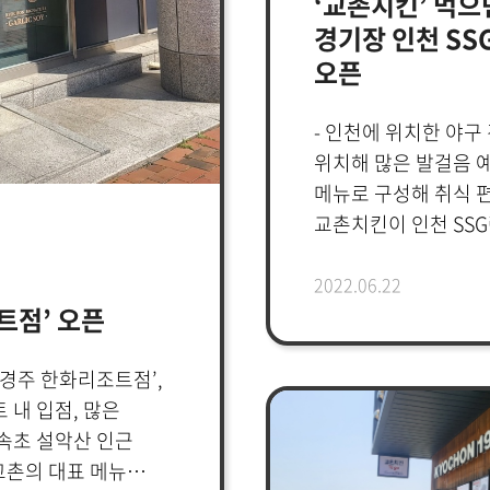
‘교촌치킨’ 먹으
영에 만전을 기하고
계획이다. 또한 향후 
경기장 인천 SS
육박하는 세계 외식시
오픈
1호점 오픈을 시작으
타이페이 최고상권에 
- 인천에 위치한 야구
계획이다. 현재 교촌은
위치해 많은 발걸음 예
중이다.권원강 교촌에
메뉴로 구성해 취식 
‘치맥(치킨+맥주)’을
교촌치킨이 인천 SSG
치킨 메뉴와 더불어 
관광지 매장) 매장 ‘
됐다”며 “적극적인 
‘SSG랜더스필드점’은
2022.06.22
한국을 대표하는 글로
트점’ 오픈
위치해있는 테이크아웃
전세계에 알리는데 기
야구팬들이 야구 경기
마스터프랜차이즈 계
마련됐다.이 곳에서는
‘경주 한화리조트점’,
그룹은 대만을 대표하는
허니순살, 레드순살,
 내 입점, 많은
외식 가맹분야에 높은 
준비해 취식의 편의성
 속초 설악산 인근
이끌어가고 있는 탄탄
경기에 빠질 수 없는
교촌의 대표 메뉴