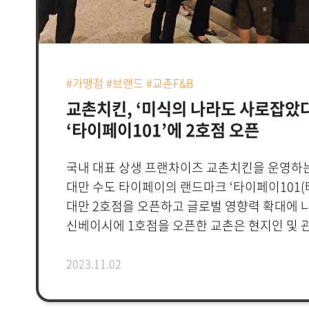
#가맹점 #브랜드 #교촌F&B
교촌치킨, ‘미식의 나라도 사로잡았
‘타이페이101’에 2호점 오픈
국내 대표 상생 프랜차이즈 교촌치킨을 운영
대만 수도 타이페이의 랜드마크 ‘타이페이101
대만 2호점을 오픈하고 글로벌 영향력 확대에 나
신베이시에 1호점을 오픈한 교촌은 현지인 및
성원에 힘입어 1호점 오픈 세 달만에 대만 최고
입점을 확정했다.이는 ‘세계인의 맛을 디자인하
2023.11.02
식품라이프스타일 기업’으로의 도약을 선언한 교촌이
글로벌)’, ‘S(Sauce, 소스)’, ‘E(Eco, 친환경)’, ‘