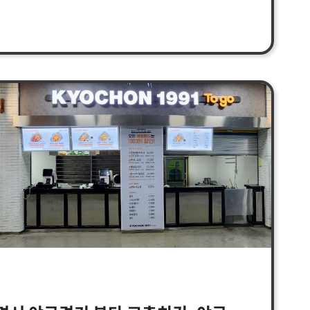
교촌의 대표 메뉴는 물론, 현지 입맛을 고려한
 다양한 현지화 메뉴도 함께 선보인다. 특히,
있는 치맥, 치면 등 세트메뉴에도 힘을 쏟았다.
랜드인 문베어브루잉의 제품
)들과 얼마전 국내에서 선보인 볶음면
블랙시크릿볶음면)을 현지 매장에도 도입하여
운 치킨 트렌드를 선도해나갈 예정이다.
이 자리한 대만 신베이시의 반차오 구는
들이 밀집한 교통의 요충지로, 다양한 연령층이
글로벌 유명 브랜드 입점 등 각종 관광명소,
 있는 유동인구가 많은 지역이다. 교촌은
맛과 서비스로 현지 고객과 관광객 모두를
번 대만 매장 오픈은 권원강 교촌에프앤비㈜
진 첫 해외 진출이다. 앞으로 대만 현지에
양한 한국의 식문화를 알리며 글로벌 K-푸드
는 브랜드로 자리매김하기 위해 노력할