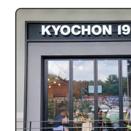
4가지 핵심 키워드 중 글로벌(G) 영향력 확대에
대만 2호점은 타이페이101 내 지하 1층 푸드
테이크아웃 전용 매장으로 운영된다. 타이페이1
세계적인 랜드마크이자 교통의 요충지로, 타이
위치해있다. 대만을 한눈에 내려다볼 수 있는 
영화관을 비롯한 즐길 거리도 가득해 다양한 
집결하는 핵심 상권으로 꼽히며, 세계적인 유명
입점하여 글로벌 브랜드와 경쟁할 예정이다. 대
인기를 끈 치맥(교촌 수제맥주+치킨) 메뉴를 
사이드 메뉴를 함께 맛 볼 수 있는 세트메뉴를
초도심 오피스 상주인구와 여행객의 입맛을 동
추후 그랩앤고(Grab&Go) 메뉴와 ‘교촌 시크릿
‘치면(치킨+면)’ 메뉴도 선보이며, 교촌의 글로
식문화를 적극 홍보할 예정이다. 2호점 오픈을 
우수고객 450명을 대상으로 진행한 사전 예약
완판될만큼 대만에서 교촌치킨의 인기는 뜨겁다