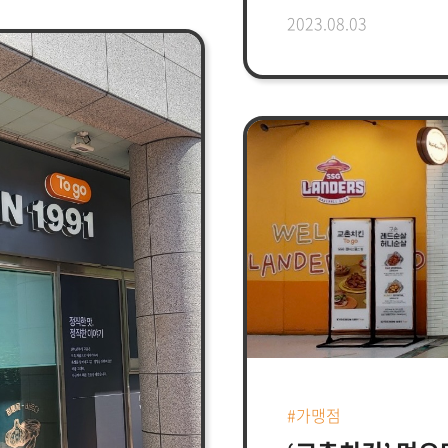
수기를 앞두고 '교촌
적용한 첫 매장이다. 
2023.08.03
게 평소 즐기던 교촌의
오징어링, 세트메뉴 등
영할
치킨과 함께 즐길 수 
 본관 1층 플렉스타워
교촌의 수제맥주 브
허니콤보 등 교촌의
(소빈블랑,1991라거
메뉴 및 수제 맥주를
(레드시크릿볶음면, 
선사할 전망이다.앞서
대만 고객들에게 새로
 ‘아일랜드 리솜’에 이어
교촌치킨 대만 1호점
반호텔&리조트가
행정시설과 주요 기업
영하게 됐다.현재
모이는 곳이다. 또한 
 있으며, 리조트
쇼핑몰 등과도 인접해
를 넓혀가고 있는
이곳에서 차별화 된 
 시그니처 메뉴를
사로잡을 방침이다.이
셉트로 하는 특수한
회장의 복귀 이후 이뤄
 확대해 나가고
“치맥, 치면” 등 다
#가맹점
이나 매장뿐 아니라
트렌드를 이끌어나가