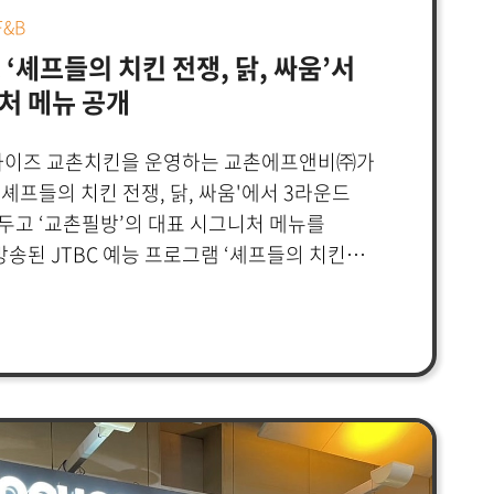
&B
 ‘셰프들의 치킨 전쟁, 닭, 싸움’서
처 메뉴 공개
랜차이즈 교촌치킨을 운영하는 교촌에프앤비㈜가
'셰프들의 치킨 전쟁, 닭, 싸움'에서 3라운드
두고 ‘교촌필방’의 대표 시그니처 메뉴를
방송된 JTBC 예능 프로그램 ‘셰프들의 치킨
화에서는 대한민국 대표 스타 셰프 6인의 수제자들이
 플래그십 매장 ‘교촌필방’을 방문하는 모습이
필방’에 들어선 수제자 6인은 시크한 외경에 이어
한 치맥바와 붓 등 문방사우 컨셉으로 꾸며진
 연신 감탄하며 둘러봤다. 자리에 착석한
방’에서만 맛볼 수 있는 시그니처 메뉴인 ‘필방
치킨’, ‘꾸븐 떡볶이’를 시식하며 닭싸움 미션에