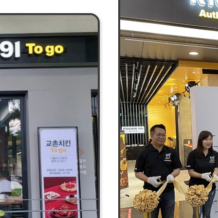
관한 대화를 나눴다. 
 힘을 쏟은 결과다.
한국의 요리 장인들이
코트에 위치하며
감동시킬 치킨을 완성
01은 대만의
셰프팀의 왕병호 수제
페이의 금융 중심지에
(허니시리즈)을 서구화
전망대와 대형 백화점,
영감을 얻는 모습을 
연령의 유동인구가
것에서 아이디어를 얻어
 브랜드 사이에
메뉴를 선보여 평가자
만 1호점에서 큰
라이벌인 장도 수제자
필두로 시그니처 치킨과
메밀 춘권을 만들어
 강화하여 타이페이
“교촌필방에서만 맛볼
시에 공략할 예정이다.
조화가 돋보이는 특별
 볶음면’ 2종을 포함한
“교촌치킨은 앞으로도
벌 신컨셉 매장과 한국
연구개발에 집중하고 
맞아 타이페이101의
 판매가 하루만에
. 교촌은 이런 인기에