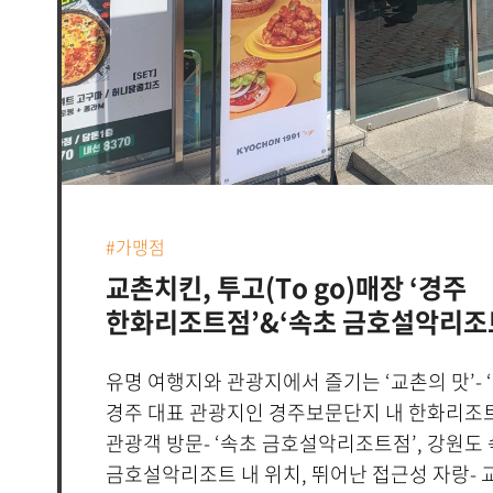
휴가지에서도 교촌치킨을 즐기실 수 있도록 운
있다”고 했다.
#가맹점
교촌치킨, 투고(To go)매장 ‘경주
한화리조트점’&‘속초 금호설악리조
유명 여행지와 관광지에서 즐기는 ‘교촌의 맛’- 
경주 대표 관광지인 경주보문단지 내 한화리조트
관광객 방문- ‘속초 금호설악리조트점’, 강원도
금호설악리조트 내 위치, 뛰어난 접근성 자랑- 