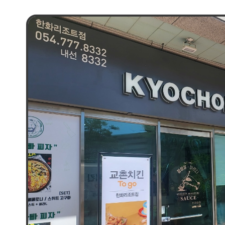
관광객이 찾을 것으로 예상된다.교촌은 여름 성
1991 투고 매장'을 새로 오픈하고 여행객들에
맛을 리조트 내에서 그대로 즐길 수 있도록 운
계획이다.'교촌1991 투고 스플라스 리솜점'은
내 입점했다. 교촌 오리지널 및 레드오리지널, 
대표 인기 메뉴와 웨지감자, 치즈볼, 등 사이드 
함께 선보이며 관광객들에게 외식의 즐거움을 
교촌은 21년 12월 ‘포레스트 리솜’, 22년 5월
이번에 ‘스플라스 리솜’에 입점함에 따라, 호
운영중인 리솜 리조트 전체에서 교촌 매장을 운
교촌치킨은 특수형 투고 매장을 지속 오픈 중에
외에도 해수욕장 등 다양한 특수상권으로 범위
중이다.교촌에프앤비㈜ 관계자는 “투고 매장은
중심으로 이동성, 편리성, 조리 간편성 등을 콘
형태로, 여름 휴가시즌에 맞춰 고객과의 접점을
있다”며 “최상의 맛과 철저한 위생관리로 가정