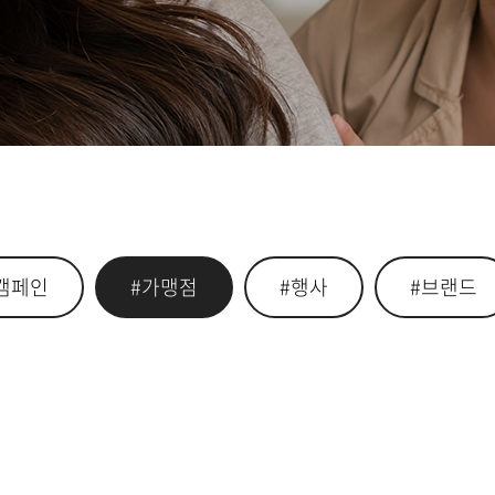
캠페인
#가맹점
#행사
#브랜드