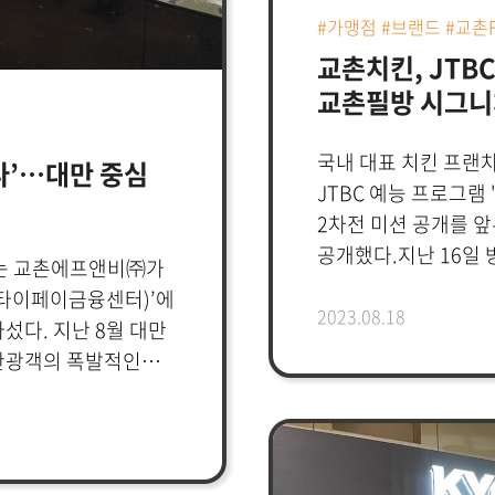
#가맹점 #브랜드 #교촌F
교촌치킨, JTBC
교촌필방 시그니
국내 대표 치킨 프
다’…대만 중심
JTBC 예능 프로그램 
2차전 미션 공개를 앞
공개했다.지난 16일 
하는 교촌에프앤비㈜가
전쟁, 닭, 싸움’ 6
(타이페이금융센터)’에
이태원에 위치한 교촌
2023.08.18
섰다. 지난 8월 대만
그려졌다.이날 ‘교촌
 관광객의 폭발적인
블랙&옐로 톤의 모던
의 빌딩에 2호점
고급스러운 인테리어에
는 글로벌
수제자 6인은 ‘교촌필
 ‘G(Global,
스페셜 치킨’, ‘본초 
P(Platform, 플랫폼)’