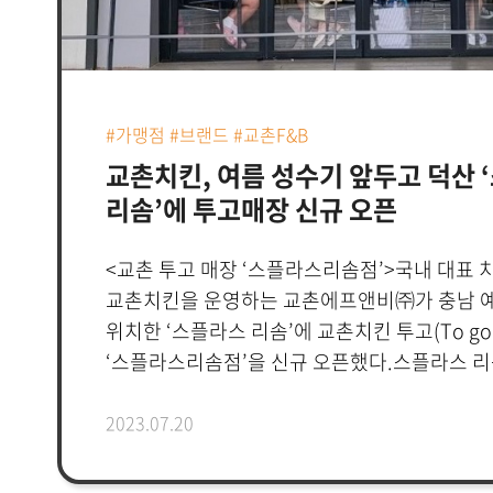
힘입어 더 많은 현지 고객에게 K-치킨의 다채
힘쓴다는 계획이다. 송원엽 교촌에프앤비㈜ 
혁신리더는 “교촌 맛에 대한 대만 고객들의 뜨
1호점에 연이어 2호점을 오픈하게 됐다”며 “
#가맹점 #브랜드 #교촌F&B
선보일 수 있는 차별화된 소스 맛과 제품, 글로
교촌치킨, 여름 성수기 앞두고 덕산 
적용하여 전 세계 고객의 입맛을 사로 잡는 K
리솜’에 투고매장 신규 오픈
자리매김 할 것”이라고 말했다.한편, 교촌은 올
위해 대만 외식기업 라카파 인터내셔널 그룹과
계약을 체결하고 지난 8월 현지 1호점을 오픈한 
<교촌 투고 매장 ‘스플라스리솜점’>국내 대표
3호점을 추가 오픈 할 예정이며, 향후 교촌의 
교촌치킨을 운영하는 교촌에프앤비㈜가 충남 
간편식 제품들도 대만 시장에 수입 유통을 확대
위치한 ‘스플라스 리솜’에 교촌치킨 투고(To go
해외시장을 개척해 사업 경쟁력을 더욱 강화할 
‘스플라스리솜점’을 신규 오픈했다.스플라스 리
덕산 온천수로 즐기는 온천워터파크 리조트다. 
다양한 실내외 시설을 보유해 사계절 내내 가족
2023.07.20
찾는 충청남도의 대표적 관광시설이다. 스파와
다양한 물놀이 엔터테인먼트 시설 등을 보유해