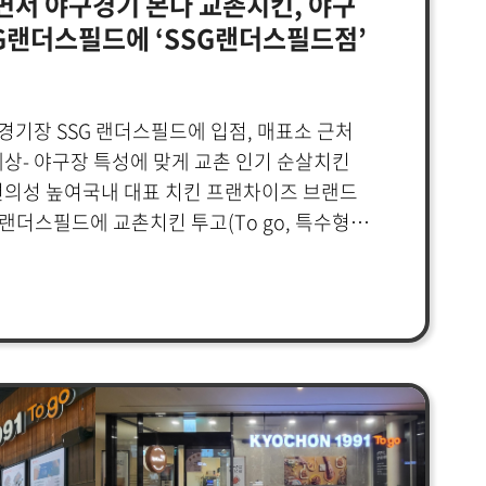
면서 야구경기 본다 교촌치킨, 야구
적극적으로 해외시장을 개척해 4,000조 규모에
G랜더스필드에 ‘SSG랜더스필드점’
장에서 경쟁력을 강화할 방침이다.교촌은 대만
로 매장 확대를 본격화한다. 오는 10월에는
2호점을 오픈, 연내 3호점까지 연다는
 경기장 SSG 랜더스필드에 입점, 매표소 근처
 7개국에서 총 67개의 해외 매장을 운영
상- 야구장 특성에 맞게 교촌 인기 순살치킨
프앤비㈜ 회장은 “한국을 대표하는 식문화인
편의성 높여국내 대표 치킨 프랜차이즈 브랜드
 대만에서도 그대로 즐길 수 있도록 교촌 대표
랜더스필드에 교촌치킨 투고(To go, 특수형
문베어브루잉 수제맥주를 동시에 선보이게
SSG랜더스필드점’을 오픈했다.이번 오픈한
해외시장 진출은 향후 교촌의 신성장동력으로서,
 인천에 위치한 야구 경기장 SSG 랜더스필드에
벌 K-푸드로 자리매김해 한국의 식문화를
 전용 매장으로, 야구장을 방문하는
여할 계획이다”라고 말했다. 한편, 교촌과
를 관람하며 교촌을 함께 즐길 수 있도록
약을 체결한 대만 외식기업 라카파 인터내셔널
 야구장 특성에 맞게 치즈트러플순살,
 3대 식음료 그룹 중 한 곳으로, 프랜차이즈
 살살치킨 등 교촌 인기 순살치킨 메뉴로만
역량을 보유하고 있다. 대만 내 외식 산업을
을 높였다. 매표소 근처라는 위치적 장점과 야구
한 인프라와 노하우를 갖춘 회사다.
 치킨 인만큼 많은 고객들의 많은 발걸음이