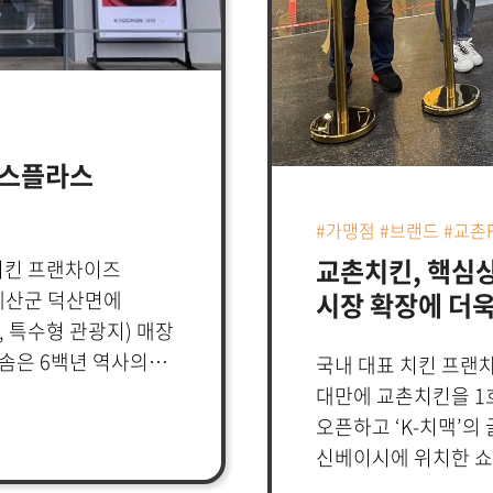
로운 맛을 전파하는데
신성장전략사업부문
거운 성원 덕분에
앞으로도 교촌만이
벌 신매장 컨셉을
‘스플라스
외식의 대표 브랜드로
해 초 대만시장 진출을
#가맹점 #브랜드 #교촌F
 마스터프랜차이즈
교촌치킨, 핵심상
바 있다. 연말에 대만
 치킨 프랜차이즈
가정식소스, 수제맥주,
시장 확장에 더욱
예산군 덕산면에
, 적극적으로
, 특수형 관광지) 매장
방침이다.
솜은 6백년 역사의
국내 대표 치킨 프
스파, 어트랙션 등
대만에 교촌치킨을 1호점(k
 단위 고객들이 즐겨
오픈하고 ‘K-치맥’의
 유수풀을 비롯해
신베이시에 위치한 쇼
 여름 성수기에도 많은
열었다. 이 매장은 4