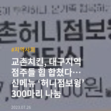
#지역사회
교촌치킨, 대구지역
점주들 힘 합쳤다…
신메뉴 ‘허니점보윙’
300마리 나눔
2023.07.26