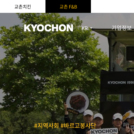
교촌치킨
교촌 F&B
기업정보
KR
#지역사회 #바르고봉사단