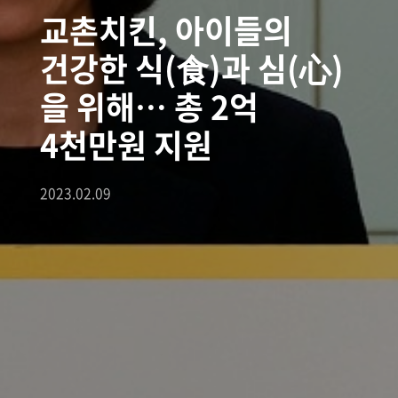
교촌치킨, 아이들의
건강한 식(食)과 심(心)
을 위해… 총 2억
4천만원 지원
2023.02.09