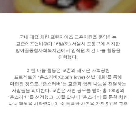
국내 대표 치킨 프랜차이즈 교촌치킨을 운영하는
교촌에프앤비㈜가
16
일
(
화
)
서울시 도봉구에 위치한
방아골종합사회복지관에서 임직원 치킨 나눔 활동을
진행했다
.
이번 나눔 활동은 교촌의 새로운 사회공헌
프로젝트인
‘
촌스러버
(Chon
’
s lover)
선발
대회
’
를 통해
마련된 것으로
,
‘촌스러버’는 교촌과 함께 나눔을 전달하는
사람들을 의미한다
.
교촌은 사연 공모를 받아 총
100
명의
‘촌스러버’를 선정했고
, 10
월 말부터 ‘촌스러버’를 통한 치킨
나눔 활동을 시작했다
.
이 중 특별한 사연을 가진
5
곳은 교촌
임직원이 함께 직접 현장을 방문해 나눔 봉사를 진행한다
.
이번 선정된 촌스러버는 서울 도봉구와
방아골종합사회복지관에서