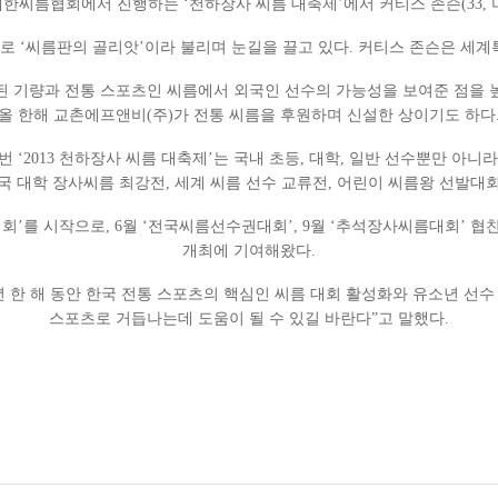
한씨름협회에서 진행하는 ‘천하장사 씨름 대축제’에서 커티스 존슨(33, 
인 선수로 ‘씨름판의 골리앗’이라 불리며 눈길을 끌고 있다. 커티스 존슨은
기량과 전통 스포츠인 씨름에서 외국인 선수의 가능성을 보여준 점을 높이
올 한해 교촌에프앤비(주)가 전통 씨름을 후원하며 신설한 상이기도 하다
 ‘2013 천하장사 씨름 대축제’는 국내 초등, 대학, 일반 선수뿐만 아
 대학 장사씨름 최강전, 세계 씨름 선수 교류전, 어린이 씨름왕 선발대회
회’를 시작으로, 6월 ‘전국씨름선수권대회’, 9월 ‘추석장사씨름대회’ 협
개최에 기여해왔다.
 한 해 동안 한국 전통 스포츠의 핵심인 씨름 대회 활성화와 유소년 선수 
스포츠로 거듭나는데 도움이 될 수 있길 바란다”고 말했다.