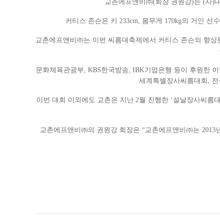
교촌에프앤비㈜(회장 권원강)는 (사)대
커티스 존슨은 키 233cm, 몸무게 170kg의 거
교촌에프앤비㈜는 이번 씨름대축제에서 커티스 존슨의 향상된 
문화체육관광부, KBS한국방송, IBK기업은행 등이 후원한 이번
세계특별장사씨름대회, 전국
이번 대회 이외에도 교촌은 지난 2월 진행한 ‘설날장사씨름대
교촌에프앤비㈜의 권원강 회장은 “교촌에프앤비㈜는 2013년