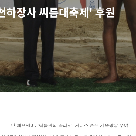
 천하장사 씨름대축제' 후원
교촌에프앤비, ‘씨름판의 골리앗’ 커티스 존슨 기술왕상 수여