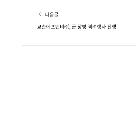
다음글
교촌에프앤비㈜, 군 장병 격려행사 진행