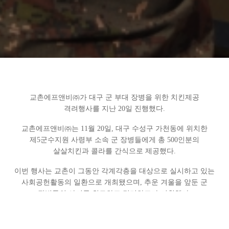
교촌에프앤비㈜가 대구 군 부대 장병을 위한 치킨제공
격려행사를 지난 20일 진행했다.
교촌에프앤비㈜는 11월 20일, 대구 수성구 가천동에 위치한
제5군수지원 사령부 소속 군 장병들에게 총 500인분의
살살치킨과 콜라를 간식으로 제공했다.
이번 행사는 교촌이 그동안 각계각층을 대상으로 실시하고 있는
사회공헌활동의 일환으로 개최됐으며, 추운 겨울을 앞둔 군
장병들의 사기를 위로하고 격려하고자 기획했다.
시식행사에 참여한 군 장병들은 “군 생활 기간동안 가장 먹고
싶었던 치킨을 배불리 먹어서 행복했다.”, “바로 튀긴 맛있는