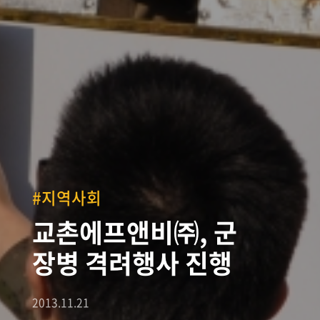
#지역사회
교촌에프앤비㈜, 군
장병 격려행사 진행
2013.11.21