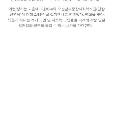
이번 행사는 교촌에프앤비㈜와 오산남부종합사회복지관(관장
신영묵)이 함께 2014년 설 절기행사로 진행했다. 명절을 맞아
외롭게 지내는 독거 노인 및 저소득 노인들을 격려해 각종 명절
먹거리와 공연을 즐길 수 있는 시간을 마련했다.
오산시립어린이집 원아들의 재롱잔치와 청소년자원봉사학교
참가 학생들의 장기자랑, 운암예술단 단원의 재능기부 공연
등의 다양한 프로그램을 진행해 행사 참여자들의 눈과 귀를
즐겁게 했다.
그동안, 교촌은 본사가 위치한 오산의 지역사회를 위한 장학금
후원, 무한돌봄센터 지원, 장애인의 날 기부 등의 사회공헌
활동을 꾸준히 펼쳐왔다.
다음글
교촌치킨, 정월대보름 큰잔치 후원