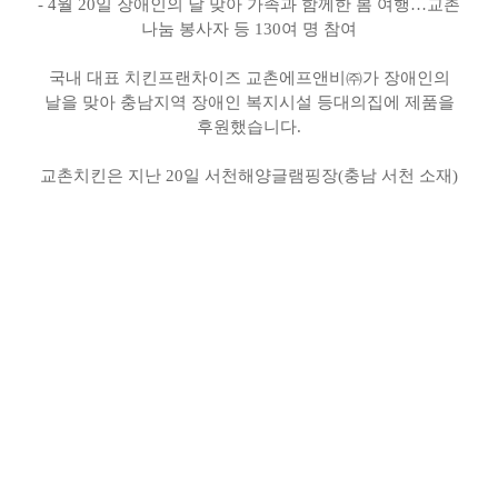
- 4
월 20일 장애인의 날 맞아 가족과 함께한 봄 여행…교촌
나눔 봉사자 등 130여 명 참여
국내 대표 치킨프랜차이즈 교촌에프앤비㈜가 장애인의
날을 맞아 충남지역 장애인 복지시설 등대의집에 제품을
후원했습니다.
교촌치킨은 지난 20일 서천해양글램핑장(충남 서천 소재)
에서 진행된 장애인의 날 행사인 ‘2018년 가족 만남의 날 –
봄날의 아름다운 동행’에 치킨 140여 마리를
후원했습니다. 이날 행사에는 시설 이용자를 비롯해
이용자의 가족 및 지인, 관계자 등 130여 명이 참여해
진행됐습니다.
이번 행사는 장애인의 날을 맞아 평소 여행에 제한이 있는
장애인들을 위한 나들이 행사로 교촌 임직원으로 구성된
나눔 봉사자가 참여해 이들에게 제공된 치킨을 직접
준비했습니다.
교촌치킨 관계자는 “여행하기 좋은 날이 계속되고 있지만
현실적으로 여행을 떠나는 것 조차 어려운 이웃들에게