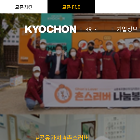
교촌치킨
교촌 F&B
기업정보
KR
#공유가치 #촌스러버