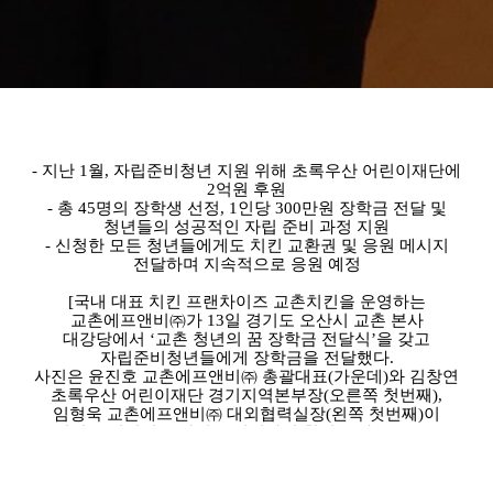
- 지난 1월, 자립준비청년 지원 위해 초록우산 어린이재단에
2억원 후원
- 총 45명의 장학생 선정, 1인당 300만원 장학금 전달 및
청년들의 성공적인 자립 준비 과정 지원
- 신청한 모든 청년들에게도 치킨 교환권 및 응원 메시지
전달하며 지속적으로 응원 예정
[국내 대표 치킨 프랜차이즈 교촌치킨을 운영하는
교촌에프앤비㈜가 13일 경기도 오산시 교촌 본사
대강당에서 ‘교촌 청년의 꿈 장학금 전달식’을 갖고
자립준비청년들에게 장학금을 전달했다.
사진은 윤진호 교촌에프앤비㈜ 총괄대표(가운데)와 김창연
초록우산 어린이재단 경기지역본부장(오른쪽 첫번째),
임형욱 교촌에프앤비㈜ 대외협력실장(왼쪽 첫번째)이
장학금 전달식을 마치고 기념사진 촬영을 하는 모습. /
사진제공=교촌에프앤비㈜]
국내 대표 치킨 프랜차이즈 교촌치킨을 운영하는