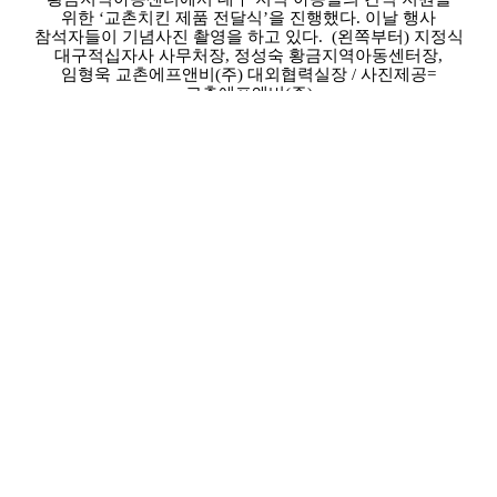
위한 ‘교촌치킨 제품 전달식’을 진행했다. 이날 행사
참석자들이 기념사진 촬영을 하고 있다. (왼쪽부터) 지정식
대구적십자사 사무처장, 정성숙 황금지역아동센터장,
임형욱 교촌에프앤비(주) 대외협력실장 / 사진제공=
교촌에프앤비(주)
국내 대표 치킨 프랜차이즈 교촌치킨을 운영하는
교촌에프앤비㈜가 21일(목) 대구 황금지역아동센터에서
대구 지역 아동들을 위한 ‘교촌치킨 제품 전달식’을
진행했다
교촌은 지난 6일(수) ‘2022 대구 치맥 페스티벌’ 개막식에서
치맥 페스티벌이 열리는 대구 지역 아동센터 아이들을 위해
기부금 1,000만원을 후원한 바 있다.
전달된 기부금은 대구 지역아동센터 아이들을 위한 치킨
지원에 쓰인다. 교촌은 대한적십자사 대구광역시지사를
통해 대구 지역아동센터 28개 1,000여명의 아동들을 위한
간식으로 신메뉴 ‘교촌블랙시크릿’과 인기 메뉴
‘교촌허니오리지날’을 지원할 예정이다.
교촌에프앤비㈜ 관계자는 “아이들의 꿈과 희망을 응원하는
마음을 가득 담아 이번 치킨을 지원하게 됐다”며 “앞으로
교촌은 지역 사회에 보탬이 될 수 있는 지속적인 사회공헌
활동 마련에 더욱 힘쓸 것”이라고 말했다.