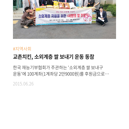
#지역사회
교촌치킨, 소외계층 쌀 보내기 운동 동참
한국 재능기부협회가 주관하는 '소외계층 쌀 보내구
운동'에 100계좌(1계좌당 2만9000원)를 후원금으로
전달했다.이번 후원금을 통해 구매한 쌀은 경삭북도 칠곡군
2015.06.26
왜관읍의 소외계층에게 전달 할 예정이다.