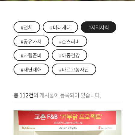
#전체
#미래세대
#지역사회
#공유가치
#촌스러버
#자립준비
#아동건강
#재난재해
#바르고봉사단
총 112건
의 게시물이 등록되어 있습니다.