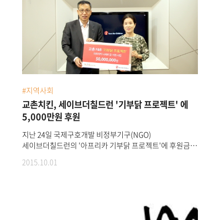
#지역사회
교촌치킨, 세이브더칠드런 '기부닭 프로젝트' 에
5,000만원 후원
지난 24일 국제구호개발 비정부기구(NGO)
세이브더칠드런의 '아프리카 기부닭 프로젝트'에 후원금
(5,000만원)을 전달하는 후원식이 진행되었다.후원금은
2015.10.01
교촌치킨 주문시 발생하는 사회환원기금을 통해
조성되었으며, 이번 후원금은 아프리카 최빈민국 중 하나인
니제르에서 영양실조와 기후변화로 어려움을 겪는 아동이
있는 849가정에 각 3마리씩 총 2,547마리의 닭을
전달하는데 사용된다.