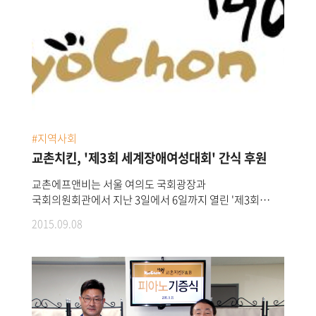
#지역사회
교촌치킨, '제3회 세계장애여성대회' 간식 후원
교촌에프앤비는 서울 여의도 국회광장과
국회의원회관에서 지난 3일에서 6일까지 열린 '제3회
세계장애여성대회'에 치킨 간식을 후원했다.
2015.09.08
세계장애여성대회는 세계 장애여성들의 네트워크 확산 및
복지정책을 지원하기 위해 4년마다 열리는
국제대회로올해는 54개국 72명의 장애인 여성 대표 및
정부, 정계 인사, 자원봉사자 등 총 2000여명이 참가했다.
행사 참가자들을 위해 3일, 4일 양일간 총 400마리의
치킨을 후원했다.