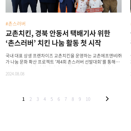
사람들에게 나눔의 기쁨과 감동을 선사했다.‘제4회 촌스러버
선발대회’의 마지막 특별 현장 이벤트는 대구에서 장식됐다.
촌스러버는 대구광역시 최초의 대안학교인 한울안중학교에
재직중인 교사다. 학교 프로그램과 다양한 활동을 통해 얻은
#촌스러버
상금을 도움이 필요한 이웃들을 위해 기부하며 열심히 학교
교촌치킨, 경북 안동서 택배기사 위한
생활을 하는 학생들, 학교의 발전을 위해 노력하고 응원해 주시는
교직원, 학부모, 마을 주민들에 대한 감사의 마음을 전하고자
‘촌스러버’ 치킨 나눔 활동 첫 시작
촌스러버 선발대회에 사연을 보내온 것.교촌은 임직원 및
가맹점주로 구성된 ‘바르고 봉사단’과 푸드트럭을 활용한 나눔
국내 대표 상생 프랜차이즈 교촌치킨을 운영하는 교촌에프앤비㈜
이벤트를 마련했다. 학생들을 위한 치킨 만들기 체험 프로그램과
가 나눔 문화 확산 프로젝트 '제4회 촌스러버 선발대회'를 통해
학생, 교사, 마을 주민들을 위해 130마리 치킨을 전달하며 나눔의
선정된 ‘촌스러버’와 함께 지난 6일(화) 경상북도 안동 지역의
가치를 실천하고 마을 잔치의 풍성함을 더했다.교촌에프앤비㈜
2024.08.08
택배기사들을 위한 치킨 나눔 활동을 전개했다고 8일
관계자는 “매년 ‘촌스러버 선발대회’를 통해 지역 사회와 함께
밝혔다.‘촌스러버 선발대회’는 교촌이 지난 2021년부터 4년째
따뜻한 나눔을 실현할 수 있어 매우 뜻 깊다”며, “교촌은 앞으로도
진행 중인 사회공헌 대표 프로젝트로, 응모한 사연을 토대로
변함없이 사회적 책임을 다하며, 나눔의 가치를 널리 퍼뜨려 지역
교촌과 함께 사랑을 전달할 ‘촌스러버’를 선발해 임직원 및
사회와의 상생을 지속적으로 이어나가겠다”고 말했다.
가맹점주와 함께 치킨을 나누며 지역사회에 기부·나눔·봉사
1
2
3
4
5
6
7
8
9
10
문화를 전파하는 캠페인이다.지난 6월, 2000년대 초·중반
온라인을 강타했던 1세대 SNS의 감성을 살린 ‘일촌했닭’
콘셉트로 오픈한 ‘제4회 촌스러버 선발대회’에는 평소 고마웠던
이들에게 잊지 못할 추억을 선물하려는 개인 및 단체의 830여 개
사연이 접수됐다. 공정한 심사를 거쳐 120명을 최종 선발한