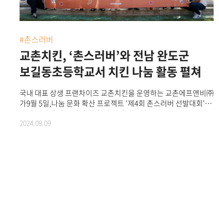
네트워크 및 사회적 지지체계 형성을 위해 정기적으로 모임을
갖는 ‘자조모임’의 일환으로 진행됐다.자립준비청년들의 새로운
시작을 응원하며, 교촌의 진심을 전하는 뜻 깊은 시간으로 구성된
이번 행사는 판교 신사옥에서 교촌의 역사와 가치 등에 대한
#촌스러버
강의와 사옥 투어, 조리 시연 및 체험 등의 순서로 구성됐다.이어
교촌치킨, ‘촌스러버’와 전남 완도군
두 번의 튀김 과정과 치킨 조각마다 세 번 이상 소스를 바르는
교촌만의 조리 방식을 직접 실습하며, 정직과 정성을 고수하는
보길동초등학교서 치킨 나눔 활동 펼쳐
교촌치킨의 제조 과정을 직접 체험하는 특별한 경험을 가졌다.
프로그램에 참여한 한 참여자는 “이번 ‘교촌1991스쿨’에
국내 대표 상생 프랜차이즈 교촌치킨을 운영하는 교촌에프앤비㈜
참여하면서 교촌치킨이 단순히 맛을 넘어, 제조 과정 하나하나에
가9월 5일,나눔 문화 확산 프로젝트 '제4회 촌스러버 선발대회'를
진심이 담겨 있다는 것을 느꼈다”며 “이런 경험이 추후 진로
통해 선정된 ‘촌스러버’와 함께 전라남도 완도군
탐색에 도움이 될 것 같아 의미 있는 시간이었다”고 소감을
2024.09.09
보길동초등학교에서 치킨 나눔 활동을 펼쳤다고 밝혔다. 교촌은
밝혔다.이날 행사에 참석한 송종화 교촌에프앤비 부회장은
2021년부터 나눔 문화 확산 프로젝트 '촌스러버 선발대회'를 통해
“자립준비청년들과 함께 교촌의 기업탐방과 조리 체험 등의
'촌스러버(교촌과 함께 사랑을 전달하는 사람)', 임직원 및
프로그램을 진행할 수 있어 뜻깊었다”며 “앞으로도
가맹점주와 함께 치킨을 나누며 기부·나눔·봉사 문화를
자립준비청년들이 건강하고 밝은 미래를 향해 나아갈 수 있도록
전파하고 있다. 올해는 지난 6월 한 달여간 평소 지인들에게
다양한 지원 프로그램을 적극 추진하겠다”고 약속했다.
고마운 마음을 전하고 잊지 못할 추억을 만들고자 하는 개인 및
단체의 사연을 공모 받았으며, 선정된 총 120명의 '촌스러버'와
함께 전국에 나눔 활동을 펼치고 있다. 이번 '제4회 촌스러버
선발대회'의 나눔 활동은 전라남도 완도군의 섬마을 보길도에
거주하는 초등학생 자녀를 둔 학부모 ‘촌스러버’의 따뜻한