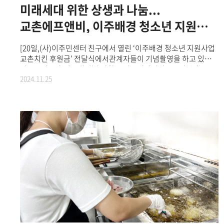
사람을 연결시키는 네트워크 문화 ‘치맥(치킨+맥주)’을 선도하고
미래세대 위한 상생과 나눔...
있는 지역 축제로, 문화체육관광부가 지정한 문화관광 축제이다.
매년 100만 명이 넘는 방문객이 찾아오며, 12회째를 맞이한
교촌에프앤비, 이주배경 청소년 지원사업
올해는 국내외 치킨 브랜드와 맥주 브랜드 100여 곳이 참여했다.
시작
[20일,(사)이주민센터 친구에서 열린 ‘이주배경 청소년 지원사업
교촌치킨 후원금’ 전달식에서관계자들이 기념촬영을 하고 있다.
왼쪽부터 교촌에프앤비㈜ 강창동 커뮤니케이션부문장, (사)
2024.11.25
이주민센터 친구 윤영환 대표]국내 대표 상생 프랜차이즈
교촌치킨을 운영하는 교촌에프앤비㈜이주배경 청소년 지원을
위한 신규 사회공헌 사업을 시작한다.새롭게 시작하는 ‘이주배경
청소년 지원사업’은 한국 사회에 적응하기 위해 노력하는
이주배경 청소년들을 위한 사회공헌 사업으로, 사단법인
‘이주민센터 친구’와 협력해 진행된다. (*이주배경 청소년:다문화
가정 자녀 및 북한이탈주민 자녀를 포함해 부모나 본인이 다른
나라에서 한국으로 이주한 경험이 있는 청소년)이를 위해 교촌은
지난 20일 서울시 영등포구 대림동에 위치한 사단법인
‘이주민센터 친구’에서 후원금 전달식을 열고 사업의 첫 시작을
알렸다. 후원금 전달식에는 교촌에프앤비㈜ 강창동
커뮤니케이션부문장과 사)이주민센터 친구 윤영환 대표가
참석해 다문화 사회의 공존과 건강한 공동체 발전을 이루기 위한
의지를 함께 다졌다.전달된 후원금은 전국의 이주배경