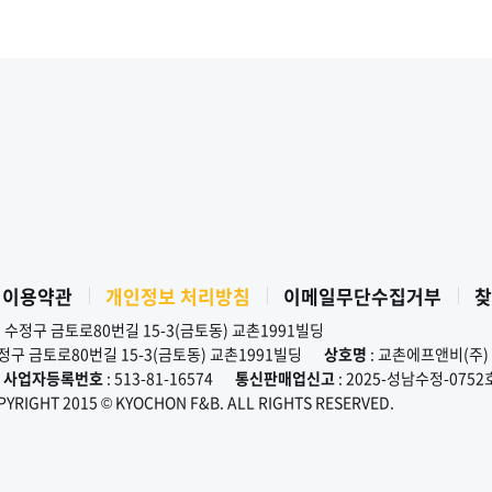
교촌은 8~9월, 전국에서 총 6천 마리의 치킨 나눔 활동을 펼칠
예정이다.‘제4회 촌스러버 선발대회’의 첫 일촌맺기는 경상북도
안동에서 시작됐다. 안동 지역에서 근무하는 CJ대한통운
택배기사의 아내가 ‘폭염·폭우·폭설에도 아랑곳 않고 끼니를
거르며 택배 배달에 열중하는 남편과 동료들의 노고에 감사를
표하고 싶다’는 취지의 사연을 보냈고, 따뜻한 마음에 감동한
교촌그룹 ‘바르고 봉사단’이 직접 현장을 찾아 이벤트를
진행하기로 결정한 것.이에 따라 지난 6일, 경북 안동시에 위치한
CJ대한통운 안동지사를 찾은 교촌 임직원들은 교촌치킨
130마리를 직접 전달하며 택배기사들에게 응원과 감사의 인사를
전했다. 푸짐한 치킨 파티에 무더위를 식혀줄 시원한 커피차,
스포츠 타월 등 깜짝 선물을 동반한 촌스러버의 특별 이벤트에
현장의 분위기가 무척 뜨거웠다는 후문이다.나눔 현장에 동행한
 이용약관
개인정보 처리방침
이메일무단수집거부
찾
강창동 교촌에프앤비㈜ 커뮤니케이션부문장은 “매해 ‘촌스러버
시 수정구 금토로80번길 15-3(금토동) 교촌1991빌딩
선발대회’를 진행하며 따뜻한 사연을 접하고, 좋은 분들을
수정구 금토로80번길 15-3(금토동) 교촌1991빌딩
상호명
: 교촌에프앤비(주)
마주하며 마음을 나눌 수 있어 기쁘게 생각한다”며 “앞으로도
사업자등록번호
: 513-81-16574
통신판매업신고
: 2025-성남수정-0752
교촌은 지역사회와 함께 상생과 나눔 문화를 확산하고 선한
PYRIGHT 2015 © KYOCHON F&B. ALL RIGHTS RESERVED.
영향력을 전파할 수 있도록 최선을 다하겠다”고 말했다.