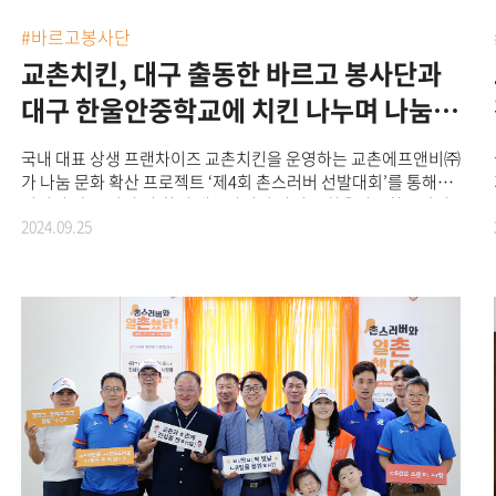
함께 체험 활동을 하고 자연스럽게 교감하는 모습을 보며 큰
보람을 느꼈다”며, “앞으로도 ‘바르고 봉사단’은 시각장애
#바르고봉사단
아동들이 세상과 소통할 수 있는 기회를 더욱 넓혀갈 수 있도록
교촌치킨, 대구 출동한 바르고 봉사단과
따뜻한 나눔을 지속적으로 실천해 나가겠다”고 말했다.
대구 한울안중학교에 치킨 나누며 나눔
실천
국내 대표 상생 프랜차이즈 교촌치킨을 운영하는 교촌에프앤비㈜
가 나눔 문화 확산 프로젝트 ‘제4회 촌스러버 선발대회’를 통해
선정된 ‘촌스러버’와 함께 대구광역시 달성군 한울안중학교에서
2024.09.25
특별 현장 이벤트를 펼치고 치킨 나눔 활동을 전개했다고 25일
밝혔다. ‘촌스러버 선발대회’는 2021년부터 진행되는 교촌의
대표 사회공헌활동이다. 사연을 응모 받아 교촌과 함께 사랑을
전달할 ‘촌스러버’를 선발, 교촌 임직원 및 가맹점주와 함께
지역사회에 치킨을 나누며 기부∙나눔∙봉사 문화를 전파하고 있다.
해가 거듭될수록 뜨거운 관심을 받고 있는 ‘촌스러버 선발대회’.
특히 올해는 개인∙단체의 830여개의 사연이 접수되는 등 더욱
높은 인기를 얻었다. 교촌은 접수된 많은 사연들 중 공정한 심사
과정을 거쳐 사연의 주인공, 촌스러버 120명을 최종 선정했다.
촌스러버 120명 중 가장 많은 공감을 얻은 5명을 대상으로 진행한
특별 현장 이벤트는 지난달 경상북도 안동을 첫 시작으로
전라남도 완도군, 경기도 안산, 경기도 김포에서 이어졌으며,