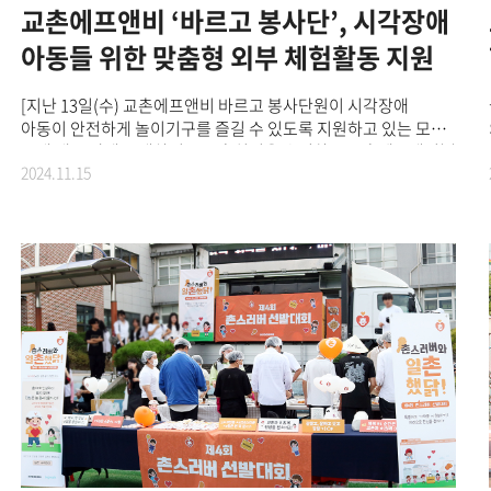
나눔의 가치를 바탕으로 미래 세대와 지역사회를 위한
교촌에프앤비 ‘바르고 봉사단’, 시각장애
사회공헌활동을 전개하며, 교촌의 '진심경영'의 철학을 널리
전파하고 있다. 지난달에는 신규 사회공헌 사업으로 '이주배경
아동들 위한 맞춤형 외부 체험활동 지원
청소년 지원사업'을 시작하며 미래 세대를 위한 나눔 활동 실천을
알린 바 있다.
[지난 13일(수) 교촌에프앤비 바르고 봉사단원이 시각장애
아동이 안전하게 놀이기구를 즐길 수 있도록 지원하고 있는 모습]
국내 대표 상생 프랜차이즈 교촌치킨을 운영하는 교촌에프앤비㈜
2024.11.15
의 ‘바르고 봉사단’이 지난 13일(수), 시각장애 영유아
전문특수학교 서울효정학교 학생들과 롯데월드에서 체험활동을
진행했다고 15일 밝혔다. [지난13일(수)교촌에프앤비‘바르고
봉사단’이 현장학습 진행 전 시각장애 체험 교육에 참여하고 있는
모습]이번 체험활동은 야외활동이 쉽지 않은 시각장애 아동들이
외부 사람들과 함께 활동하며 사회성을 기르기 위해 마련됐다.
활동에 참여한 바르고 봉사단원 15명은 시각장애 아동들이 보다
안전하게 체험활동을 할 수 있도록 도왔다. 먼저 봉사단원들은
시각장애인들을 조금 더 이해하고 학생들과의 원활한 소통을
위해 시각장애 체험 교육에 참여했다. 이어, 롯데월드로 이동해
학생들이 안전하게 놀이기구를 즐길 수 있도록 세심하게 챙겼다.
앞서 교촌은 2022년부터 2년간 서울효정학교에 점자교구재인
점자촉각 단어카드와 치킨을 지원하며 꾸준한 인연을 이어왔다.
교촌에프앤비㈜ 관계자는 “시각장애 아동들과 봉사단원들이