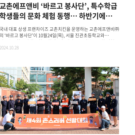
되길 바란다”며, “내년에도 지역사회와 미래 세대가 함께 성장할
교촌에프앤비 ‘바르고 봉사단’, 특수학급
수 있도록 따뜻한 나눔을 전파하는 활동을 이어가겠다”고 말했다.
학생들의 문화 체험 동행… 하반기에도
따뜻한 나눔 전파
국내 대표 상생 프랜차이즈 교촌치킨을 운영하는 교촌에프앤비㈜
의 ‘바르고 봉사단’이 10월24일(목), 서울 진관초등학교와
신도초등학교의 특수학급 학생들을 대상으로 경복궁 문화 체험
2024.10.28
활동을 진행했다. 교촌의 임직원과 가맹점주 등으로 구성된
‘바르고 봉사단’은 지난 4월, 특수학급 초등학생을 위한 사회성
학습 지원으로 2024년 첫 활동을 시작했다. 이번 경복궁 문화
체험에는 교촌 바르고 봉사단 20명이 참여하여 특수학급
학생들의 자기주도적 활동을 통해 성취감을 높이고, 다양한
사회적 경험을 쌓기 위한 노력을 기울였다. 이날 ‘바르고
봉사단’은 서울 진관초등학교와 신도초등학교의 특수학급 학생
12명과 함께 대중교통을 이용하여 경복궁으로 이동했다. 이후
특수학급 학생들이 사전학습으로 배운 경복궁의 시설과 구조물
등을 직접 찾아보는 문화 체험 활동을 진행했다. 그리고 교촌치킨
안국점에 방문해 신메뉴 ‘교촌 옥수수’를 포함한 인기 메뉴들을
맛보며 즐거운 시간을 보냈다. 교촌에프앤비㈜ 관계자는 “바르고
봉사단과 함께 한 이번 활동이 특수학급 학생들에게 뜻 깊은
경험이자, 잊지 못할 추억으로 자리잡았으면 한다”며 “앞으로도