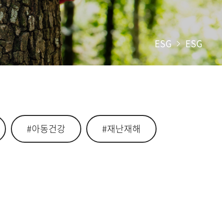
ESG
ESG
#아동건강
#재난재해