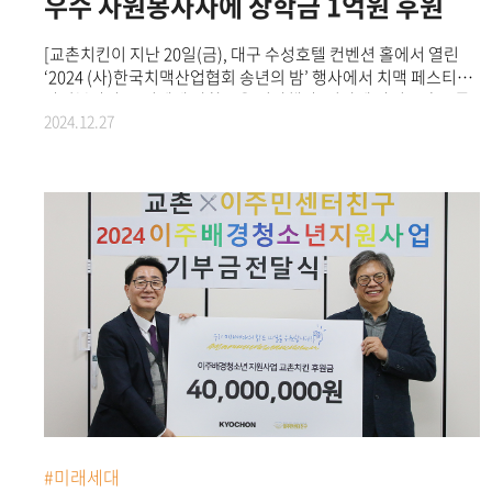
우수 자원봉사자에 장학금 1억원 후원
[교촌치킨이 지난 20일(금), 대구 수성호텔 컨벤션 홀에서 열린
‘2024 (사)한국치맥산업협회 송년의 밤’ 행사에서 치맥 페스티벌
자원봉사자 32명에게 장학금을 전달했다. 시상에 나선 교촌그룹
2024.12.27
송종화 부회장(사진)과 장학생들, 주요 내빈 등과 함께
기념사진을 촬영하고 있다.]국내 대표 상생 프랜차이즈
교촌치킨을 운영하는 교촌에프앤비㈜가 올 7월 열린 ‘2024 대구
치맥 페스티벌’의 성공적인 운영을 위해 다양한 분야에서 활약한
대학생 우수 자원봉사자들에게 총 1억원의 장학금을 전했다고
27일 밝혔다.교촌그룹 송종화 부회장은 지난 20일(금) 대구
수성호텔 컨벤션 홀에서 열린 ‘2024 (사)한국치맥산업협회
송년의 밤’ 행사에서 선발된 32명 장학생에게 장학금을 전달하고
응원의 메시지를 전했다.장학금은 대구 치맥 페스티벌의 기획과
운영 관리 등을 맡은 '치맥리더스' 18명에게 각 400만원,
현장에서 행사 지원을 담당한 '치맥프렌즈' 14명에게 각
200만원씩 전달됐다.교촌에프앤비㈜ 관계자는 “"대구 치맥
페스티벌의 성공적인 운영을 위해 노력해 주신 모든 분들께 깊은
감사를 전한다"며, “이번 장학금이 장학생들이 꿈을 펼치는 데
조금이나마 도움이 되길 바란다”고 말했다.한편, ‘대구 치맥
페스티벌’은 대한민국 치킨산업의 중심지인 대구에서 사람과
#미래세대