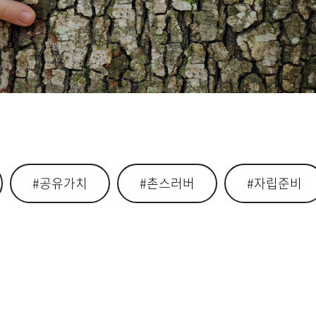
#공유가치
#촌스러버
#자립준비