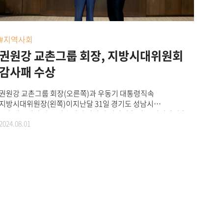
어머니의 둘째 딸인 ‘촌스러버’가 사연을 보낸 것. 이에 교촌은
치킨 15마리와 교촌치킨 제품교환권을 전달하고 영상 메시지 등
가족애를 한껏 느껴볼 수 있는 감동의 이벤트도 준비해 가족들과
학생에게 잊지 못할 추억을 선사했다.<경기도 김포에서 펼쳐진
#지역사회
'제4회 촌스러버 선발대회' 특별 현장 이벤트>이어 10일(화)
권원강 교촌그룹 회장, 지방시대위원회
경기도 김포시에서 펼쳐진 현장 이벤트는 학생들의 등굣길
안전을 위해 매주 화요일 김포시 관내 학교를 순회하며 교통지도
감사패 수상
봉사를 하는 녹색어머니연합회와 교통경찰에게 감사함을 전하고
싶은 ‘촌스러버’의 사연을 바탕으로 마련됐다.교촌은 김포시 소재
권원강 교촌그룹 회장(오른쪽)과 우동기 대통령직속
초등학교를 찾아 녹색어머니연합회, 교통경찰, 모범운전자 등과
지방시대위원장(왼쪽)이지난달 31일 경기도 성남시
함께 교통안전캠페인에 참여하였고 치킨 55마리를 전달했다.
교촌에프앤비 판교 사옥에서 감사패 전달식을 갖고 기념사진을
또한 지역사회의 안전을 위해 봉사하는 이들의 노고에 깊이
2024.08.01
촬영하고 있다.국내 대표 상생 프랜차이즈 교촌치킨을 운영하는
공감하며 응원과 격려도 함께 보탰다.나눔 활동에 참여한 임형욱
교촌에프앤비는 지난달 31일 권원강 교촌그룹 회장이
교촌에프앤비㈜ 커뮤니케이션부문 전략실장은 “우리 사회를
대통령직속 지방시대위원회(위원장 우동기)로부터 감사패를
지탱하는 분들에게 단순한 치킨 전달을 넘어 감사와 응원의
받았다고 1일 밝혔다.‘지방시대위원회’는 지역 간 불균형 해소,
메시지를 전할 수 있어 뜻 깊었다”며 “앞으로도 교촌은
지역 특성에 맞는 자립적 발전 및 지방자치분권을 통해 대한민국
지역사회의 다양한 목소리에 귀 기울이며, 교촌만의 상생과
어디서든 살기 좋은 지방시대를 구현하기 위해 지난해 대통령
나눔의 가치를 지속적으로 확산해 나갈 계획”이라고 전했다.
직속으로 출범한 기관이다.지난달 31일 진행된 전달식에는
한편, 교촌은 2021년부터 매년 ‘촌스러버 선발대회’를 통해
우동기 지방시대위원장이 직접 경기도 성남시 교촌에프앤비 판교
따뜻한 사연을 가진 ‘촌스러버’를 선정해, 교촌 임직원 및
사옥을 방문해 권 회장을 만나 감사패를 전달했다.이는 출범
가맹점주와 함께 치킨 나눔 활동을 이어오고 있다. 이는 평소
1주년을 맞은 지방시대위원회의 인지도를 높이고, 대국민 정책