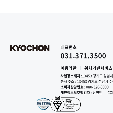
사연에서 비롯됐다. 사연을 보낸 ‘촌스러버’는 육지와 섬 생활을
병행하며 학생들을 헌신적으로 돌보는 선생님들에 감사함을
전하고자 이번 촌스러버 선발대회에 응모했다고 전했다. 이에
교촌은 ‘촌스러버’의 자녀가 재학 중인 전라남도 완도군
보길동초등학교에 방문해 교촌치킨 115마리를 선물하고 응원의
메시지를 전했다. 또한 교촌 임직원과 가맹점주로 구성된 ‘바르고
봉사단’이 치킨 나눔 현장을 직접 찾아 보길동 초등학교 교사,
학생, 학부모를 포함한 보길도 주민들과 치킨과 온정을 나누며 뜻
깊은 시간을 보냈다.교촌에프앤비㈜ 관계자는 “이번 나눔 활동을
대표번호
통해 ‘보길도’ 주민들과 소중한 인연을 맺을 수 있게 돼 매우
031.371.3500
기쁘다”며, “앞으로도 교촌은 상생과 나눔의 가치를 실천하기
위해, ‘촌스러버 선발대회’를 통해 더 많은 지역사회와 이웃에게
사랑과 온정을 전할 수 있도록 노력하겠다”고 말했다. 한편,
이용약관
위치기반서비스
교촌은 ‘제4회 촌스러버 선발대회’의치킨 나눔 활동 첫 시작으로
사업장소재지
:13453 경기도 성남
지난달 6일(화) 경상북도 안동 지역의 택배기사들을 위해 총
본사 주소
: 13453 경기도 성남시 
130마리의 교촌치킨을 전달한 바 있다."저희 아이가 다니는
소비자상담번호
: 080-320-3000
초등학교는 완도군에 있는 작은 섬마을에 위치해 있습니다.
개인정보보호책임자
: 신현민
CO
아이들이 건강검진이나 외부로 체험학습을 가려면 선생님들께서
아이들을 인솔하여 배를 타고육지에 건너가 다시 버스를 타고
이동해야 합니다.비가 오거나 눈이 오거나 바람이 불어도정해진
일정을 변경하기 어려워 좋지 않은 기상 상황에서도 수고로움을