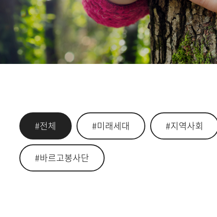
#전체
#미래세대
#지역사회
#바르고봉사단